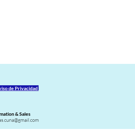
viso de Privacidad
mation & Sales
as.cuna@gmail.com