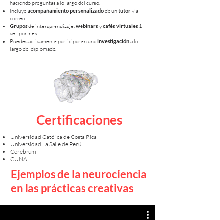
haciendo preguntas a lo largo del curso.
Incluye
acompañamiento personalizado
de un
tutor
vía
correo.
Grupos
de interaprendizaje,
webinars
y
cafés virtuales
1
vez por mes.
Puedes activamente participar en una
investigación
a lo
largo del diplomado.
Certificaciones
Universidad Católica de Costa Rica
Universidad La Salle de Perú
Cerebrum
CUNA
Ejemplos de la neurociencia
en las prácticas creativas