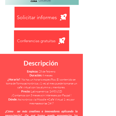
Solicitar informes
Conferencias gratuitas
Descripción
Empieza:
28 de febrero
Duración:
6 meses
¿Horario?
: No hay un horario específico. El contenido se
toma de forma asincrónica y 1 vez al mes puede tomarse un
café virtual con los alumnxs y mentores.
Precio:
Latinoamérica: $490 USD
¡Contamos con 3 meses sin intereses por Paypal !
Dónde:
Asincrónico vía Moodle +Café Virtual 1 vez por
mes+asesorías 24/7
¿Cómo ser más creativos e innovadores aplicando la
neurociencia? ¿De qué forma puede exponenciar las