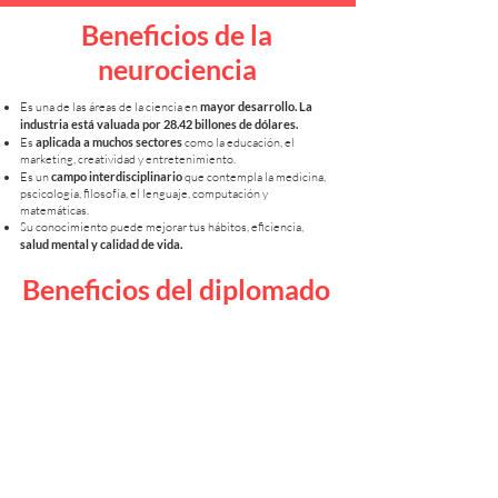
Beneficios de la
neurociencia
Es una de las áreas de la ciencia en
mayor desarrollo. La
industria está valuada por 28.42 billones de dólares.
Es
aplicada a muchos sectores
como la educación, el
marketing, creatividad y entretenimiento.
Es un
campo interdisciplinario
que contempla la medicina,
pscicología, filosofía, el lenguaje, computación y
matemáticas.
Su conocimiento puede mejorar tus hábitos, eficiencia,
salud mental y calidad de vida.
Beneficios del diplomado
El programa puede conducir a
especializaciones y
maestría.
Cuenta con
certificaciones universitarias
internacionales
adicionales.
Recibirás
mentoría y acompañamiento
personalizado 24/7
a lo largo del curso.
Incluye un
curso de formación en Mindfulness