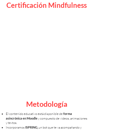
Certificación Mindfulness
​El diplomado
incluye un curso de formación en
Mindfulness
que se ejecuta dentro del programa y
cuenta con más de 24 sesiones guiadas. Aprenderás
cómo superar el estrés y la ansiedad, y cómo aplicar el
Mindfulness con tus estudiantes, con tu familia o con
tus colegas. Al terminar la primera etapa del Diplomado,
te daremos una certificación sin costo adicional.
Metodología
El contenido educativo está disponible de
forma
asincrónica en Moodle
y compuesto de videos, animaciones
y textos.
Incorporamos
ISPRING,
un bot que te va acompañando y