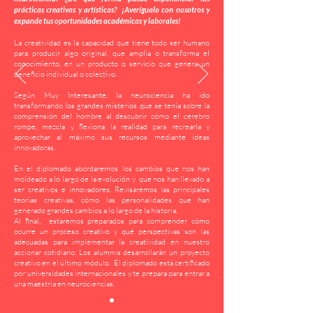
prácticas creativas y artísticas? ¡Averígualo con nosotros y
expande tus oportunidades académicas y laborales!
La creatividad es la capacidad que tiene todo ser humano
para producir algo original, que amplía o transforma el
conocimiento, en un producto o servicio que genera un
beneficio individual o colectivo.
Según Muy Interesante, la neurociencia ha ido
transformando los grandes misterios que se tenía sobre la
comprensión del hombre al descubrir cómo el cerebro
rompe, mezcla y flexiona la realidad para recrearla y
aprovechar al máximo sus recursos mediante ideas
innovadoras.
En el diplomado abordaremos los cambios que nos han
moldeado a lo largo de la evolución y que nos han llevado a
ser creativos e innovadores. Revisaremos las principales
teorías creativas, cómo las personalidades que han
generado grandes cambios a lo largo de la historia.
Al final, estaremos preparados para comprender cómo
ocurre un proceso creativo y qué perspectivas son las
adecuadas para implementar la creatividad en nuestro
accionar cotidiano.​ Los alumnxs desarrollarán un proyecto
creativo en el último módulo. El diplomado está certificado
por universidades internacionales y te prepara para entrar a
una maestría en neurociencias.