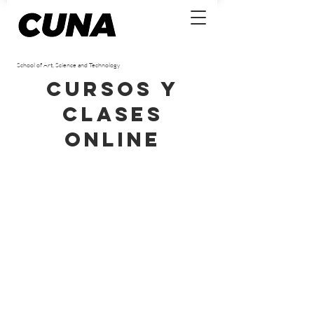
School of Art, Science and Technology
Cursos y
clases
online
Lo sentimos, este producto no está disponible
Mi cuenta
Seguimiento de pedidos
Cesta
Mostrar precios en:
MXN