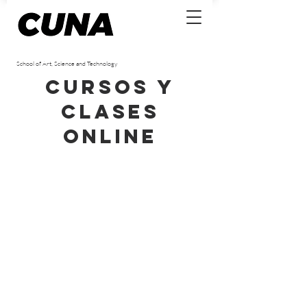
School of Art, Science and Technology
Cursos y
clases
online
Lo sentimos, este producto no está disponible
Mi cuenta
Seguimiento de pedidos
Cesta
Mostrar precios en:
MXN